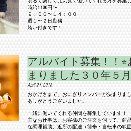
明るく楽しく元気良く働いてくれる方を募集
時給1,100円〜
９：００〜１４：００
週１〜２日勤務
​賄い付きです！
アルバイト募集！！⭐
まりました３０年５月２
April 21, 2018
おかげさまで、おにぎりメンバーが決まりま
​あリがとうございました。
一緒に働いてくれる仲間を募集しています！
主なお仕事は、お客様のご注文を伺って、商
な調理補助、近所の配達（徒歩・自転車の範