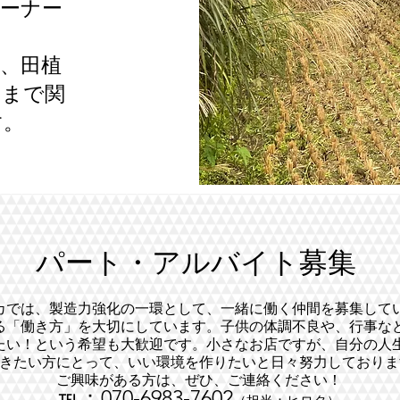
ーナー
！
、田植
りまで関
す。
パート・アルバイト募集
カでは、製造力強化の一環として、一緒に働く仲間を募集して
る「働き方」を大切にしています。
子供の体調不良や、行事な
たい！という希望も大歓迎です。小さなお店ですが、自分の人
きたい方にとって、いい環境を作りたいと日々努力しておりま
​ご興味がある方は、ぜひ、ご連絡ください！
℡：070‐6983‐7602