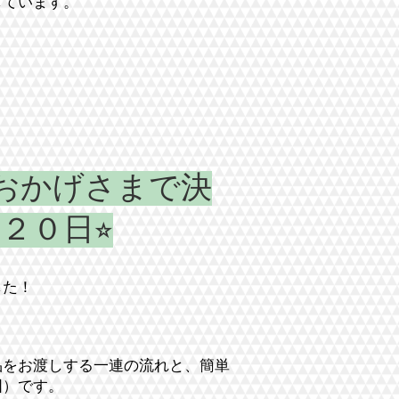
しています。
︎おかげさまで決
０日⭐︎
した！
品をお渡しする一連の流れと、簡単
囲）です。