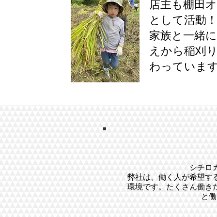
店主も棚田オ
として活動
家族と一緒に
えから稲刈
わっていま
シチロ
弊社は、働く人が希望す
環境です。
たくさん働き
と働