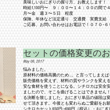
美味しいおにぎりの握り方、お教えします！
時給1,100円〜 ９：００〜１４：００の間で
月〜金 週３〜５日 程度
保険、年休など法定通り 交通費 実費支給
​ご応募、お問い合わせはお電話で！０７０−６
セットの価格変更の
May 06, 2017
悩みました。
原材料の価格高騰のため…。と言ってしまえば
販売価格を変えず、材料の質やランクを変える
安な食材を使うことになる。シチロカは安全
ましたので、そこを曲げることはできません
る決断を致しました。おにぎり単品の値段は
せて頂きます。今後とも変わらぬご愛顧をお
シチロカセット650円→690円（税込）・おにぎ